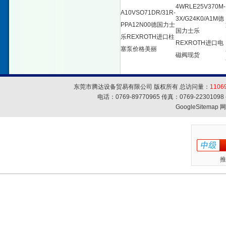
4WRLE25V370M-
A10VSO71DR/31R-
3X/G24K0/A1M德
PPA12N00德国力士
国力士乐
乐REXROTH进口柱
REXROTH进口电
塞泵价格美丽
磁阀现货
东莞市腾达设备贸易有限公司 版权所有 总访问量：
1106
电话：0769-89770965 传真：0769-223010
GoogleSitemap
网
推