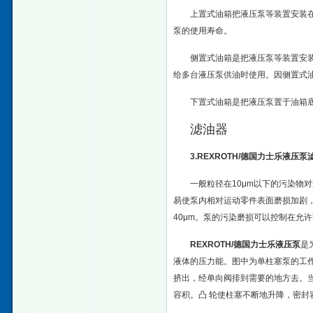
上置式油箱把液压泵等装置安装
泵的使用寿命。
侧置式油箱是把液压泵等装置安
给多台液压泵供油时使用。因侧置式
下置式油箱是把液压泵置于油箱
滤油器
3.
REXROTH/德国力士乐液压泵
一般粒径在10μm以下的污染物
易使泵内相对运动零件表面磨损加剧，
40μm。泵的污染磨损可以控制在允
REXROTH/德国力士乐液压泵
是
液体的压力能。图中为单柱塞
泵
的工
挤出，经
单向阀
排到需要的地方去。
容积。凸 轮使柱塞不断地升降，密封