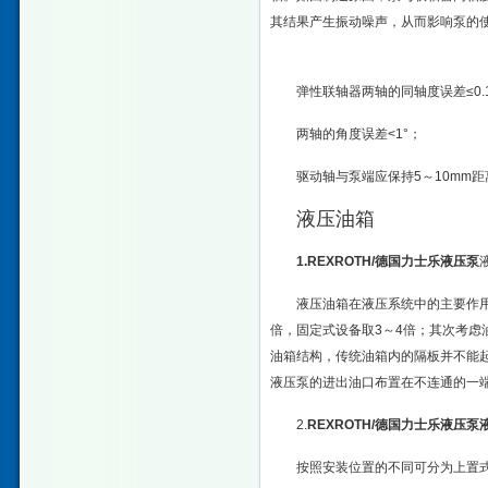
其结果产生振动
噪声
，从而影响泵的
2轴器的装配
刚性联轴器两轴的同轴度误
弹性联轴器两轴的同轴度误差≤0.
两轴的角度误差<1°；
驱动轴与泵端应保持5～10mm距
液压油箱
1.
REXROTH/德国力士乐液压泵
液压油箱在液压系统中的主要作
倍，固定式设备取3～4倍；其次考
油箱结构，传统油箱内的隔板并不能
液压泵的进出油口布置在不连通的一
2.
REXROTH/德国力士乐液压泵
按照安装位置的不同可分为上置