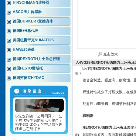
HIRSCHMANN连接器
ASCO压力传感器
德国BURKERT宝德流体
德国E+H总代理
美国纽曼帝克NUMATICS
HAWE代表处
点击放大
德国REXROTH力士乐总代理
A4VG28REXROTH/德国力士乐液
德国FESTO费斯托
我们有
REXROTH/德国力士乐
谢！
德国贺德克HYDAC
铝合金制造、强度高、耐腐蚀、
双速特性减少了打压次数，在低
配有压力调节阀，可调节控制及
联轴器
REXROTH/德国力士乐液压泵
传
轴。如因制造原因，泵与联轴器同轴