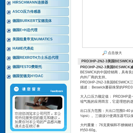
HIRSCHMANN连接器
ASCO压力传感器
德国BURKERT宝德流体
德国E+H总代理
美国纽曼帝克NUMATICS
HAWE代表处
点击放大
德国REXROTH力士乐总代理
PRD3HP-2N2-3美国BESWI
德国FESTO费斯托
PRD3HP-2N2-3美国BESWI
BESWICK的中国经销商，具
德国贺德克HYDAC
内外厂商的支持。
PRD3HP-2N2-3美国BESW
描述： Beswick屡获殊荣的
大入口压力额定值： PRD3HP
缩气瓶的应用而言，它是理想的
出口压力范围：大出口范围0-40 
½psi）。三级设计使调压器可
大约重量： 76克黄铜和不锈钢材
约50-60g。