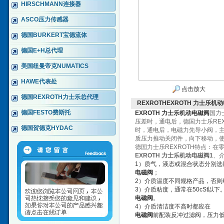
HIRSCHMANN连接器
ASCO压力传感器
德国BURKERT宝德流体
德国E+H总代理
美国纽曼帝克NUMATICS
HAWE代表处
点击放大
德国REXROTH力士乐总代理
REXROTHEXROTH 力士乐机
德国FESTO费斯托
EXROTH 力士乐机动电磁阀
国力
压差时，通电后，德国力士乐RE
德国贺德克HYDAC
时，通电后，电磁力先导小阀，
质压力推动关闭件，向下移动，
德国力士乐REXROTH特点：
EXROTH 力士乐机动电磁阀
1
、
1）质气，液态或混合状态分别选
电磁阀
；
2）介质温度不同规格产品，否则
3）介质粘度，通常在50cSt以
电磁阀
。
4）介质清洁度不高时都应在
电磁阀
前配装反冲过滤阀，压力