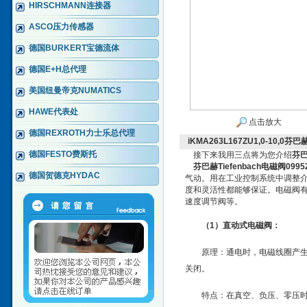
HIRSCHMANN连接器
ASCO压力传感器
德国BURKERT宝德流体
德国E+H总代理
美国纽曼帝克NUMATICS
HAWE代表处
点击放大
德国REXROTH力士乐总代理
iKMA263L167ZU1,0-10,0芬
德国FESTO费斯托
接下来我用三点将为您介绍
芬巴
芬巴赫Tiefenbach电磁阀099
德国贺德克HYDAC
气动。用在工业控制系统中调整
度和灵活性都能够保证。电磁阀
速度调节阀等。
（1）直动式电磁阀：
原理：通电时，电磁线圈产
关闭。
特点：在真空、负压、零压时