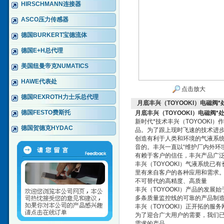
HIRSCHMANN连接器
ASCO压力传感器
德国BURKERT宝德流体
德国E+H总代理
美国纽曼帝克NUMATICS
HAWE代表处
点击放大
德国REXROTH力士乐总代理
月底丰兴（TOYOOKI）电磁阀*
德国FESTO费斯托
月底丰兴（TOYOOKI）电磁阀*
新时代*技术丰兴（TOYOOKI
德国贺德克HYDAC
品。为了跟上现时飞速的技术进步
创造有利于人类和环境的气液系统
音的。丰兴一直以“维护厂内外环
有赖于客户的信任，丰兴产品广
丰兴（TOYOOKI）气液系统
里有来自客户的各种应用和需求
不可替代的高精度、高质量
丰兴（TOYOOKI）产品的发
多条质量监控线的可靠的产品制
丰兴（TOYOOKI）正开拓的服务
为了迎合广大用户的需要，我们已
需求的产品。