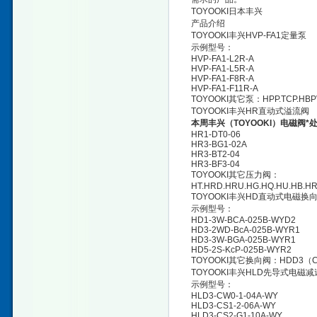
TOYOOKI日本丰兴
产品介绍
TOYOOKI丰兴HVP-FA1定量泵
示例型号：
HVP-FA1-L2R-A
HVP-FA1-L5R-A
HVP-FA1-F8R-A
HVP-FA1-F11R-A
TOYOOKI其它泵：HPP.TCP.HBPV
TOYOOKI丰兴HR直动式溢流阀
本周丰兴（TOYOOKI）电磁阀*
HR1-DT0-06
HR3-BG1-02A
HR3-BT2-04
HR3-BF3-04
TOYOOKI其它压力阀：
HT.HRD.HRU.HG.HQ.HU.HB.H
TOYOOKI丰兴HD直动式电磁换
示例型号：
HD1-3W-BCA-025B-WYD2
HD3-2WD-BcA-025B-WYR1
HD3-3W-BGA-025B-WYR1
HD5-2S-KcP-025B-WYR2
TOYOOKI其它换向阀：HDD3（C）-W
TOYOOKI丰兴HLD先导式电磁减
示例型号：
HLD3-CW0-1-04A-WY
HLD3-CS1-2-06A-WY
HLD3-CS2-G1-10A-WY