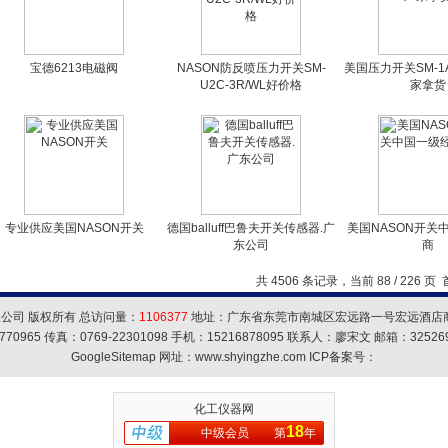
宝德6213电磁阀
NASON防反喷压力开关SM-
美国压力开关SM-1A
U2C-3R/WL好价格
家拿货
专业供应美国NASON开关
德国balluff巴鲁夫开关传感器.广
美国NASON开关
东公司
商
共 4506 条记录，当前 88 / 226 页
公司 版权所有 总访问量：
1106377
地址：广东省东莞市南城区宏远路一号宏远酒店商务
770965 传真：0769-22301098 手机：15216878095 联系人：廖宋文 邮箱：
32526
GoogleSitemap
网址：www.shyingzhe.com ICP备案号：
化工仪器网
18
中级会员
第
年