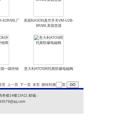
-62R/WL厂
美国NASON真空开关VM-U2B-
8R/WL美国货源
中国一级经销
意大利ATOS阿托斯防爆电磁阀
首页
上一页
下一页
末页
跳转到第
页
楼14楼13A11 邮编：
93579@qq.com