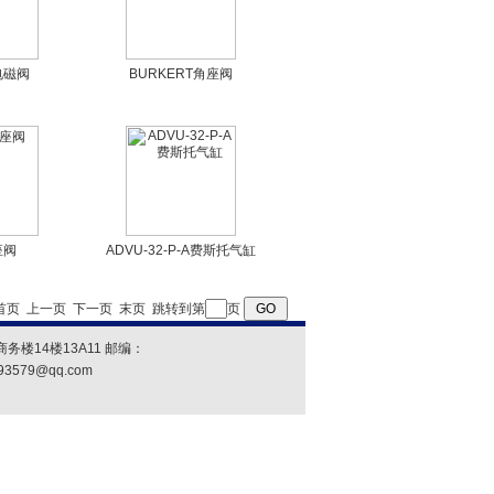
电磁阀
BURKERT角座阀
座阀
ADVU-32-P-A费斯托气缸
首页
上一页
下一页
末页
跳转到第
页
楼14楼13A11 邮编：
93579@qq.com