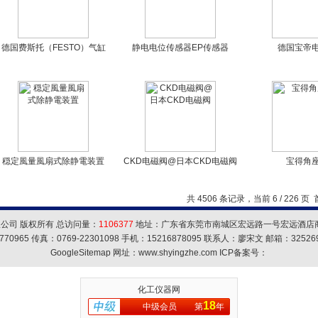
德国费斯托（FESTO）气缸
静电电位传感器EP传感器
德国宝帝
穏定風量風扇式除静電装置
CKD电磁阀@日本CKD电磁阀
宝得角
共 4506 条记录，当前 6 / 226 页
公司 版权所有 总访问量：
1106377
地址：广东省东莞市南城区宏远路一号宏远酒店商务
770965 传真：0769-22301098 手机：15216878095 联系人：廖宋文 邮箱：
32526
GoogleSitemap
网址：www.shyingzhe.com ICP备案号：
化工仪器网
18
中级会员
第
年