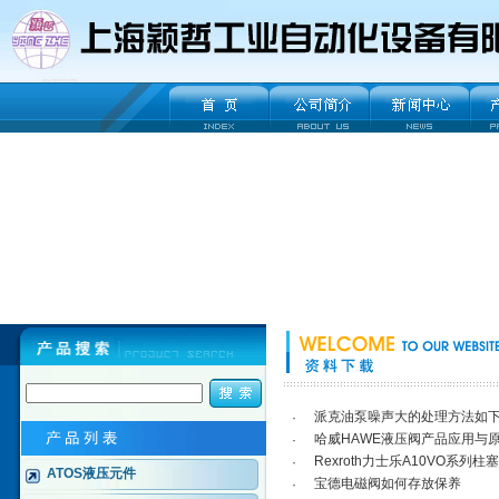
派克油泵噪声大的处理方法如
·
哈威HAWE液压阀产品应用与
·
Rexroth力士乐A10VO系列柱
·
ATOS液压元件
宝德电磁阀如何存放保养
·