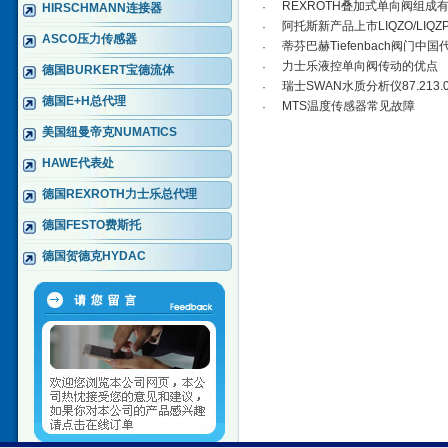
REXROTH叠加式单向阀组成
·
HIRSCHMANN连接器
阿托斯新产品上市LIQZO/LI
·
ASCO压力传感器
蒂芬巴赫Tiefenbach阀门中国
·
力士乐液控单向阀传动的优点
·
德国BURKERT宝德流体
瑞士SWAN水质分析仪87.213.
·
德国E+H总代理
MTS温度传感器常见故障
·
美国纽曼帝克NUMATICS
HAWE代表处
德国REXROTH力士乐总代理
德国FESTO费斯托
德国贺德克HYDAC